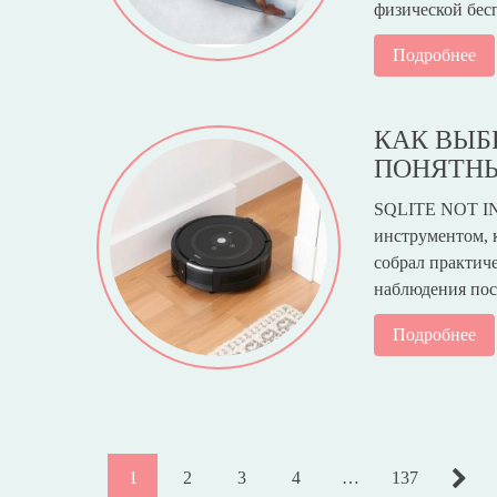
физической бес
Подробнее
КАК ВЫБ
ПОНЯТНЫ
SQLITE NOT INS
инструментом, к
собрал практич
наблюдения по
Подробнее
1
2
3
4
…
137