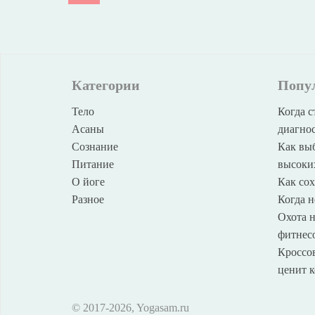
Категории
Попу
Тело
Когда с
Асаны
диагнос
Сознание
Как выб
Питание
высоки
О йоге
Как со
Разное
Когда н
Охота н
фитнес
Кроссов
ценит к
© 2017
-2026, Yogasam.ru