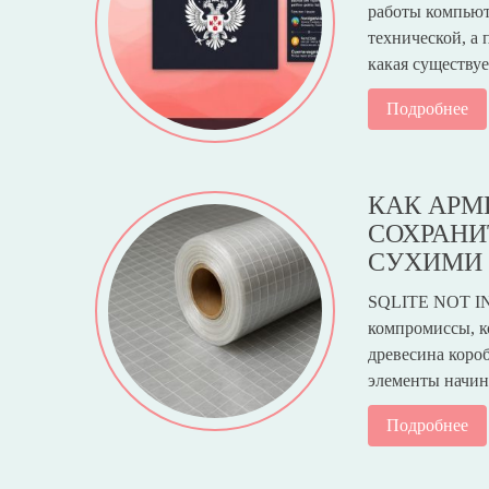
работы компьюте
технической, а 
какая существу
Подробнее
КАК АРМ
СОХРАНИ
СУХИМИ
SQLITE NOT IN
компромиссы, ко
древесина коро
элементы начин
Подробнее