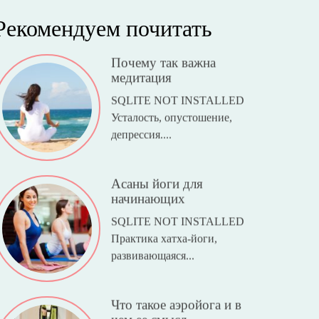
Рекомендуем почитать
Почему так важна
медитация
SQLITE NOT INSTALLED
Усталость, опустошение,
депрессия....
Асаны йоги для
начинающих
SQLITE NOT INSTALLED
Практика хатха-йоги,
развивающаяся...
Что такое аэройога и в
чем ее смысл