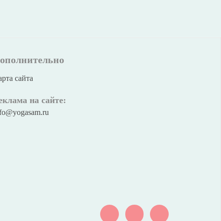
ополнительно
арта сайта
еклама на сайте:
nfo@yogasam.ru