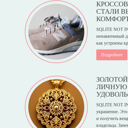
КРОССОВ
СТАЛИ В
КОМФОРТ
SQLITE NOT IN
ненавязчивый ди
как устроены к
Подробнее
ЗОЛОТОЙ
ЛИЧНУЮ 
УДОВОЛ
SQLITE NOT IN
украшение. Это
и получить вещь
владельца. Заче