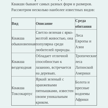
Квакши бывают самых разных форм и размеров.
Рассмотрим несколько наиболее известных видов:
Среда
Вид
Описание
обитания
Светло-зеленая с ярко-
Леса
Квакша
желтой живостью, она
Европы и
обыкновенная
популярна среди
Азии
любителей природы.
Обладает отличной
Тропические
Квакша
способностью к
леса
вездеходная
лазанию, встречается
Латинской
на деревьях.
Америки
Яркий зеленый с
Болота и
оранжевыми
Квакша
пресные
пятнышками, известен
Токсокарпус
водоемы
своим уникальным
Африки
криком.