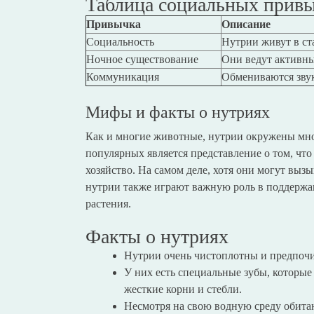
Таблица социальных прив
Привычка
Описание
Социальность
Нутрии живут в ст
Ночное существование
Они ведут активны
Коммуникация
Обмениваются звук
Мифы и факты о нутриях
Как и многие животные, нутрии окружены мн
популярных является представление о том, чт
хозяйство. На самом деле, хотя они могут выз
нутрии также играют важную роль в поддержан
растения.
Факты о нутриях
Нутрии очень чистоплотны и предпочи
У них есть специальные зубы, которые
жесткие корни и стебли.
Несмотря на свою водную среду обитан