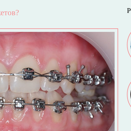
Р
кетов?