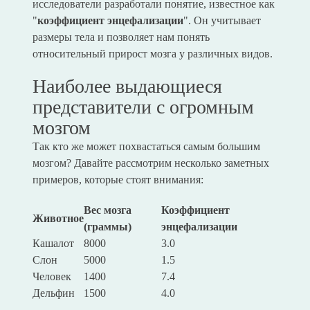
исследователи разработали понятие, известное как
"
коэффициент энцефализации
". Он учитывает
размеры тела и позволяет нам понять
относительный прирост мозга у различных видов.
Наиболее выдающиеся
представители с огромным
мозгом
Так кто же может похвастаться самым большим
мозгом? Давайте рассмотрим несколько заметных
примеров, которые стоят внимания:
Вес мозга
Коэффициент
Животное
(граммы)
энцефализации
Кашалот
8000
3.0
Слон
5000
1.5
Человек
1400
7.4
Дельфин
1500
4.0