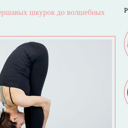
Р
шершавых шкурок до волшебных