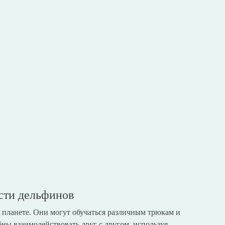
сти дельфинов
планете. Они могут обучаться различным трюкам и
ны взаимодействовать друг с другом, используя