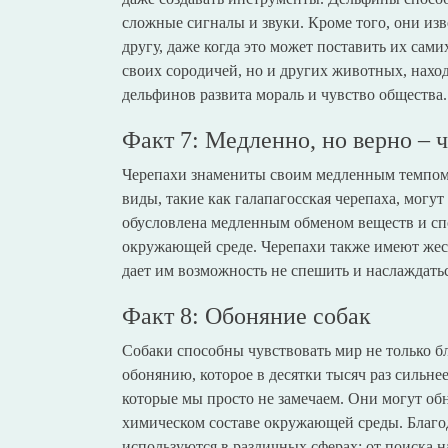
сложные сигналы и звуки. Кроме того, они из
другу, даже когда это может поставить их сами
своих сородичей, но и других животных, наход
дельфинов развита мораль и чувство общества.
Факт 7: Медленно, но верно – 
Черепахи знамениты своим медленным темпом,
виды, такие как галапагосская черепаха, могут
обусловлена медленным обменом веществ и сп
окружающей среде. Черепахи также имеют жес
дает им возможность не спешить и наслаждать
Факт 8: Обоняние собак
Собаки способны чувствовать мир не только бл
обонянию, которое в десятки тысяч раз сильнее
которые мы просто не замечаем. Они могут об
химическом составе окружающей среды. Благо
используются в различных сферах: от поиска 