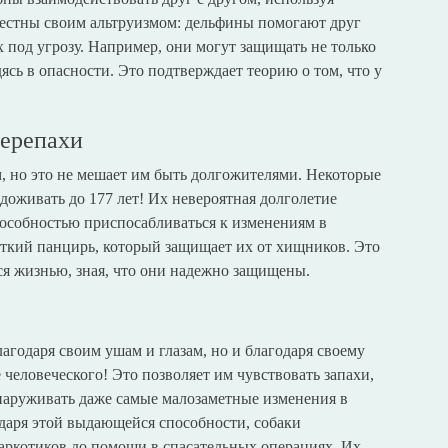
вестны своим альтруизмом: дельфины помогают друг
х под угрозу. Например, они могут защищать не только
ясь в опасности. Это подтверждает теорию о том, что у
черепахи
 но это не мешает им быть долгожителями. Некоторые
 доживать до 177 лет! Их невероятная долголетие
особностью приспосабливаться к изменениям в
ткий панцирь, который защищает их от хищников. Это
ся жизнью, зная, что они надежно защищены.
агодаря своим ушам и глазам, но и благодаря своему
 человеческого! Это позволяет им чувствовать запахи,
наруживать даже самые малозаметные изменения в
даря этой выдающейся способности, собаки
наркотиков до помощи в спасательных операциях. Их