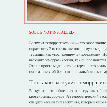
SQLITE NOT INSTALLED
Васкулит геморрагический — это заболевание, 
поражение. Это состояние может звучать дово
термины, как «воспаление» и «поражение». Но 
васкулит геморрагический, как он проявляется
Это не просто медицинский термин; это реаль
понимание этой болезни — важный шаг к тому,
Что такое васкулит геморрагич
Васкулит — это общее название группы заболе
кровеносных сосудов. А геморрагический васк
специфический тип васкулита, который чаще вс