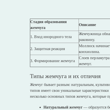
Стадия образования
Описание
жемчуга
Жемчужница обнар
1. Вход инородного тела
раковину.
Моллюск начинает 
2. Защитная реакция
конхиолина.
Слоев перламутра 
3. Формирование жемчуга
жемчуг.
Типы жемчуга и их отличия
Жемчуг бывает разным: натуральным, культив
типов имеет свои уникальные характеристики 
несколько основных типов жемчуга, которые 
Натуральный жемчуг
— образуется б