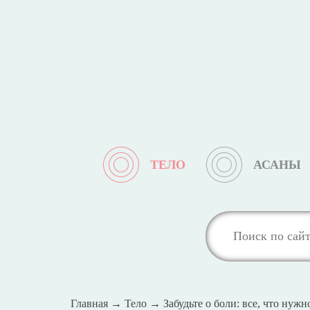
ТЕЛО
АСАНЫ
Главная
→
Тело
→
Забудьте о боли: все, что нужн