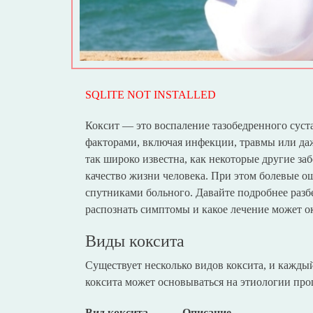
SQLITE NOT INSTALLED
Коксит — это воспаление тазобедренного суст
факторами, включая инфекции, травмы или даж
так широко известна, как некоторые другие за
качество жизни человека. При этом болевые о
спутниками больного. Давайте подробнее разбе
распознать симптомы и какое лечение может о
Виды коксита
Существует несколько видов коксита, и кажды
коксита может основываться на этиологии проц
Вид коксита
Описание