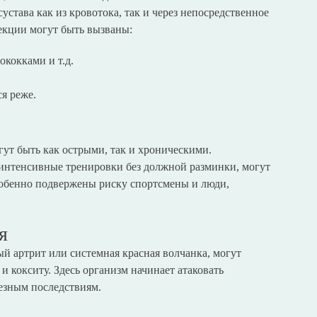
става как из кровотока, так и через непосредственное
екции могут быть вызваны:
кокками и т.д.
ся реже.
гут быть как острыми, так и хроническими.
 интенсивные тренировки без должной разминки, могут
обенно подвержены риску спортсмены и люди,
я
ый артрит или системная красная волчанка, могут
и кокситу. Здесь организм начинает атаковать
ьезным последствиям.