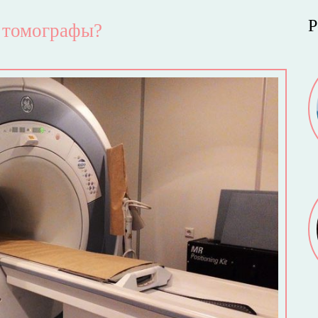
Р
 томографы?