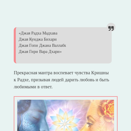
«Джая Радха Мадхава
Джая Кунджа Бихари
Джая Гопи Джана Валлабх
Джая Гири Вара Дхари»
Прекрасная мантра воспевает чувства Кришны
к Радхе, призывая людей дарить любовь и быть
любимыми в ответ.