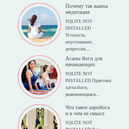
Можно ли
заниматься йогой
при беременности
SQLITE NOT
INSTALLED
Беременность — это
естественный пр...
Выполнение асаны
Поза Журавля
SQLITE NOT
INSTALLED Это
упражнение относится
к асанам ...
Кризис среднего