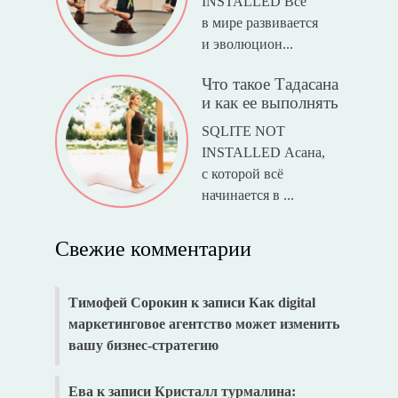
возраста и йога
SQLITE NOT
INSTALLED Кризис
среднего возраста
реально с...
Йога и смысл
жизни
SQLITE NOT
INSTALLED В йогу
приходят абсолютно
Свежие комментарии
разные л...
Тимофей Сорокин
к записи
Как digital
маркетинговое агентство может изменить
вашу бизнес-стратегию
Ева
к записи
Кристалл турмалина: