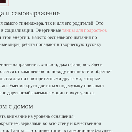
да и самовыражение
 самого тинейджера, так и для его родителей. Это
ти в социализации. Энергичные
танцы для подростков
 этой энергии. Вместо бесцельного шатания по
ные миры, ребята попадают в творческую тусовку
ные направления: хип-хоп, джаз-фанк, вог. Здесь
вляется от комплексов по поводу внешности и обретает
овятся для них авторитетными друзьями, которые
тап. Умение круто двигаться под музыку повышает
цене дарят незабываемые эмоции и вкус успеха.
ом с домом
ать внимание на уровень оснащения.
рытием, зеркалами во всю стену и качественной
орта. Танцы — это инвестиция в гармоничное будущее,