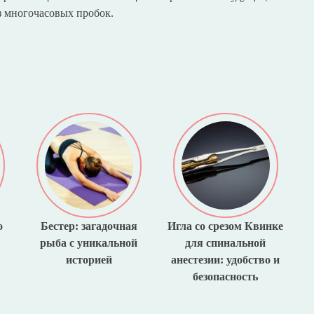
ез многочасовых пробок.
о
Бестер: загадочная
Игла со срезом Квинке
рыба с уникальной
для спинальной
историей
анестезии: удобство и
безопасность