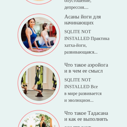
опустошение,
депрессия....
Асаны йоги для
начинающих
SQLITE NOT
INSTALLED Практика
хатха-йоги,
развивающаяся...
Что такое аэройога
и в чем ее смысл
SQLITE NOT
INSTALLED Все
в мире развивается
и эволюцион...
Что такое Тадасана
и как ее выполнять