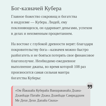
Бог-казначей Кубера
Главное божество сокровищ и богатства
в индуизме — Кубера. Людей, ему
поклоняющихся, он одаривает деньгами, успехом
в делах и неизменным процветанием.
На востоке с глубокой древности верят: благодаря
покровительству бога—казначея можно быстро
разбогатеть и не бояться потерять свое финансовое
благополучие. Необходимо ежедневное
выполнение джапы, во время которой 108 раз
произносится самая сильная мантра
богатства Куберы:
«Ом Йaкшайа Куберайa Ваишраванaйа Дхана-
Дханйади Патaйе Дхана Дхaнйади Самриддхим
Ме Дехи Дехи Дапaйа Сваха»