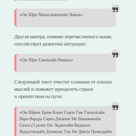
«Ом Шри Махаганапатайе Намах»
Другая мантра, помимо перечисленного выше,
способствует развитию интуиции:
«Ом Шри Ганешайя Намаха»
Следующий текст очистит сознание от плохих
мыслей и поможет преодолеть страхи
и препятствия на пути:
«Ом Шрим Хрим Клим Глаум Гам Ганапатaйе
Вара-Варада Сaрва-Джанам Ме Вашaманайа
Сваха
(3 раза)
Ом Экдантaйя Видмахи
Вакрутандайя Дхимaхи Тан Но Данти Прачодaйят