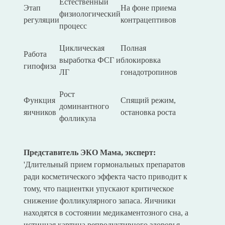
Естественный
Этап
На фоне приема
физиологический
регуляции
контрацептивов
процесс
Циклическая
Полная
Работа
выработка ФСГ и
блокировка
гипофиза
ЛГ
гонадотропинов
Рост
Функция
Спящий режим,
доминантного
яичников
остановка роста
фолликула
Представитель ЭКО Мама, эксперт:
'Длительный прием гормональных препаратов
ради косметического эффекта часто приводит к
тому, что пациентки упускают критическое
снижение фолликулярного запаса. Яичники
находятся в состоянии медикаментозного сна, а
истинная картина репродуктивного здоровья