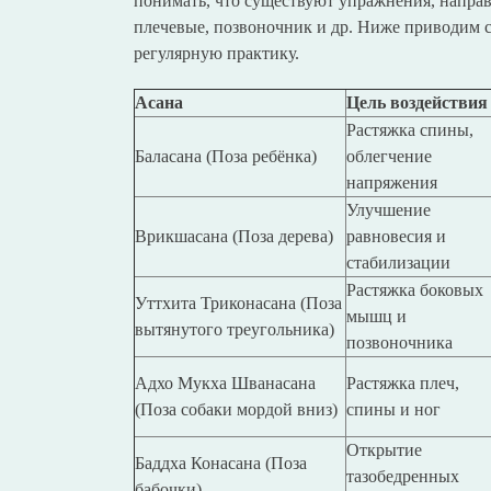
понимать, что существуют упражнения, направ
плечевые, позвоночник и др. Ниже приводим с
регулярную практику.
Асана
Цель воздействия
Растяжка спины,
Баласана (Поза ребёнка)
облегчение
напряжения
Улучшение
Врикшасана (Поза дерева)
равновесия и
стабилизации
Растяжка боковых
Уттхита Триконасана (Поза
мышц и
вытянутого треугольника)
позвоночника
Адхо Мукха Шванасана
Растяжка плеч,
(Поза собаки мордой вниз)
спины и ног
Открытие
Баддха Конасана (Поза
тазобедренных
бабочки)