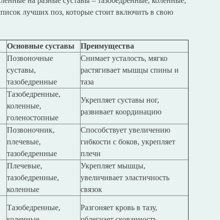
ленные на разные суставы – тазобедренные, коленные,
писок лучших поз, которые стоит включить в свою
Основные суставы
Преимущества
Позвоночные
Снимает усталость, мягко
суставы,
растягивает мышцы спины и
тазобедренные
таза
Тазобедренные,
Укрепляет суставы ног,
коленные,
развивает координацию
голеностопные
Позвоночник,
Способствует увеличению
плечевые,
гибкости с боков, укрепляет
тазобедренные
плечи
Плечевые,
Укрепляет мышцы,
тазобедренные,
увеличивает эластичность
коленные
связок
Тазобедренные,
Разгоняет кровь в тазу,
коленные
облегчает скованность