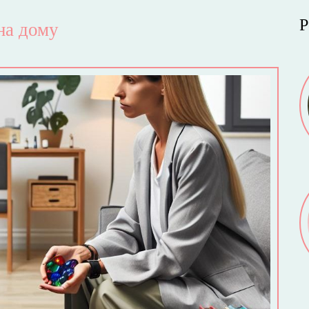
Р
на дому