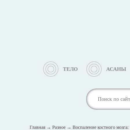
ТЕЛО
АСАНЫ
Главная
→
Разное
→
Воспаление костного мозга: 