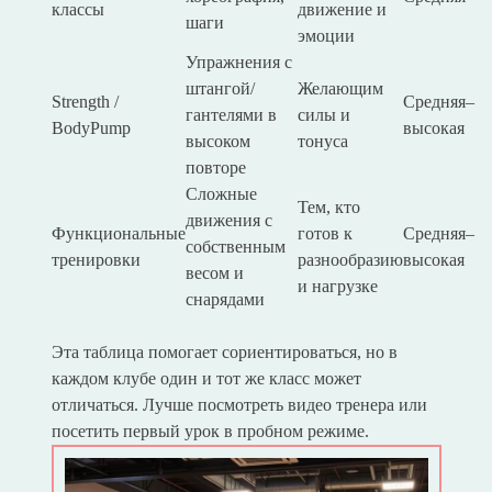
классы
движение и
шаги
эмоции
Упражнения с
штангой/
Желающим
Strength /
Средняя–
гантелями в
силы и
BodyPump
высокая
высоком
тонуса
повторе
Сложные
Тем, кто
движения с
Функциональные
готов к
Средняя–
собственным
тренировки
разнообразию
высокая
весом и
и нагрузке
снарядами
Эта таблица помогает сориентироваться, но в
каждом клубе один и тот же класс может
отличаться. Лучше посмотреть видео тренера или
посетить первый урок в пробном режиме.