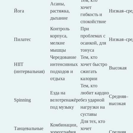
Тем, кто
Асаны,
хочет
Йога
растяжка,
Низкая–сре
гибкость и
дыхание
спокойствие
Контроль
При
корпуса,
проблемах с
Пилатес
Низкая–сре
мелкие
осанкой, для
мышцы
тонуса
Чередование
Тем, кто
HIIT
интенсивных
хочет быстро
Высокая
(интервальная)
подходов и
сжигать
отдыха
калории
Тем, кто
Езда на
любит кардио
Средняя–
Spinning
велотренажёре
без ударной
высокая
под музыку
нагрузки на
суставы
Для тех, кто
Комбинации,
Танцевальные
хочет
хореография,
Средняя