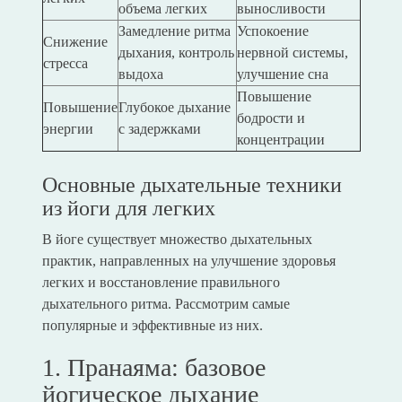
объема легких
выносливости
Замедление ритма
Успокоение
Снижение
дыхания, контроль
нервной системы,
стресса
выдоха
улучшение сна
Повышение
Повышение
Глубокое дыхание
бодрости и
энергии
с задержками
концентрации
Основные дыхательные техники
из йоги для легких
В йоге существует множество дыхательных
практик, направленных на улучшение здоровья
легких и восстановление правильного
дыхательного ритма. Рассмотрим самые
популярные и эффективные из них.
1. Пранаяма: базовое
йогическое дыхание